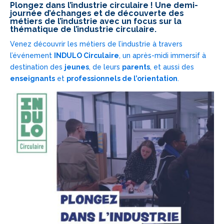
Plongez dans l’industrie circulaire ! Une demi-
journée d’échanges et de découverte des
métiers de l’industrie avec un focus sur la
thématique de l’industrie circulaire.
Venez découvrir les métiers de l’industrie à travers
l’événement
INDULO Circulaire
, un après-midi immersif à
destination des
jeunes
, de leurs
parents
, et aussi des
enseignants
et
professionnels de l’orientation
.