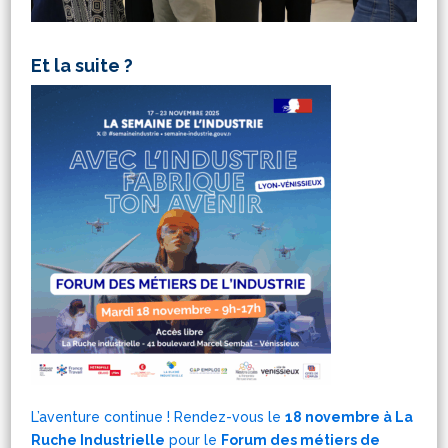
Et la suite ?
L’aventure continue !
Rendez-vous le
18 novembre à La
Ruche Industrielle
pour le
Forum des métiers de