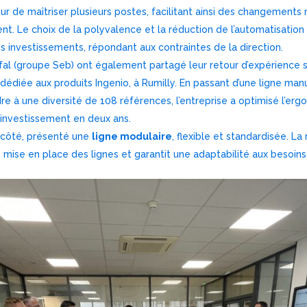
r de maîtriser plusieurs postes, facilitant ainsi des changements r
t. Le choix de la polyvalence et la réduction de l’automatisation
s investissements, répondant aux contraintes de la direction.
fal (groupe Seb) ont également partagé leur retour d’expérience 
dédiée aux produits Ingenio, à Rumilly. En passant d’une ligne man
 à une diversité de 108 références, l’entreprise a optimisé l’ergo
 investissement en deux ans.
 côté, présenté une
ligne modulaire
, flexible et standardisée. L
e mise en place des lignes et garantit une adaptabilité aux besoi