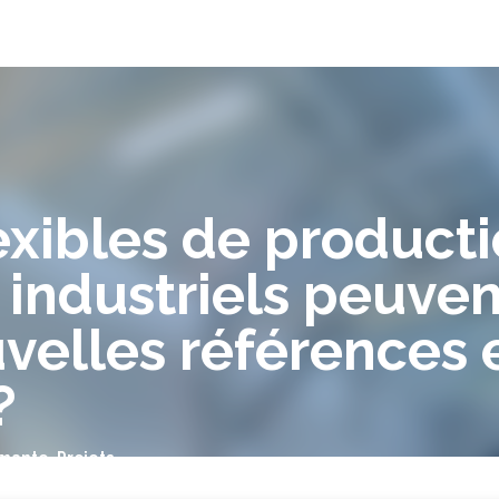
exibles de producti
industriels peuvent
uvelles références 
?
rmante
,
Projets