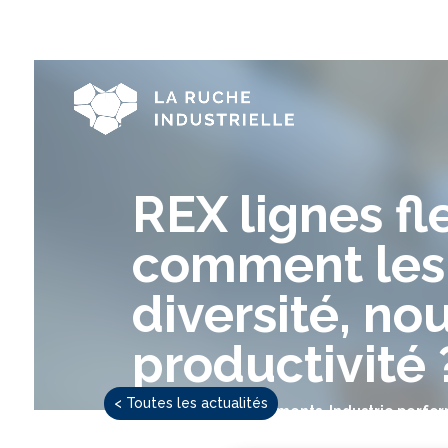
REX lignes fl
comment les 
diversité, no
productivité 
< Toutes les actualités
22 Nov 2024
Évènements
,
Industrie perfo