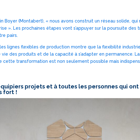
 Boyer (Montabert), « nous avons construit un réseau solide, qui
prise ». Les prochaines étapes vont s’appuyer sur la poursuite des t
re pairs.
les lignes flexibles de production montre que la flexibilité industri
vie des produits et de la capacité à s’adapter en permanence. La 
e cette transformation est non seulement possible mais indispens
quipiers projets et à toutes les personnes qui ont
fort !