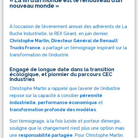
« La fin d’un monde est le renouveau d’un
nouveau monde »
 collectif
À l’occasion de l’événement annuel des adhérents de La
Ruche Industrielle, le REX Géant, en juin dernier,
Christophe Martin, Directeur Général de Renault
Trucks France
, a partagé un témoignage inspirant sur la
transformation de l’industrie.
Engagé de longue date dans la transition
écologique, et pionnier du parcours CEC
Industries
Christophe Martin a rappelé que l’avenir de l’industrie
repose sur la capacité à concilier
pérennité
industrielle
,
performance économique
et
transformation profonde des modèles
.
Son témoignage, à la fois lucide et porteur d’énergie,
souligne que le changement n’est plus une option mais
une
responsabilité partagée
. Pour Christophe Martin,