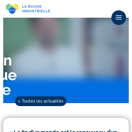
on
vue
he
< Toutes les actualités
ks