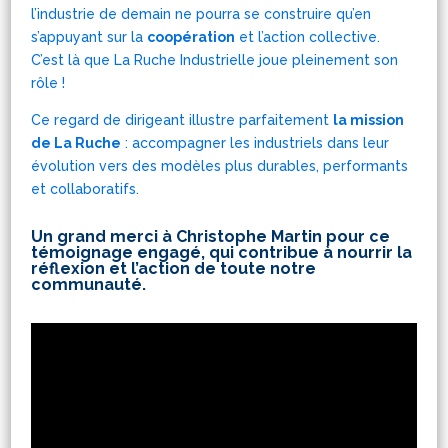
l’industrie de demain ne pourra se construire qu’en
s’appuyant sur la
coopération
et l’action collective.
C’est là que La Ruche Industrielle joue pleinement son
rôle !
Ce regard de dirigeant illustre parfaitement
la mission
de La Ruche
: accompagner les industriels dans leur
évolution vers des modèles plus durables, performants
et collaboratifs.
Un grand merci à Christophe Martin pour ce
témoignage engagé, qui contribue à nourrir la
réflexion et l’action de toute notre
communauté.