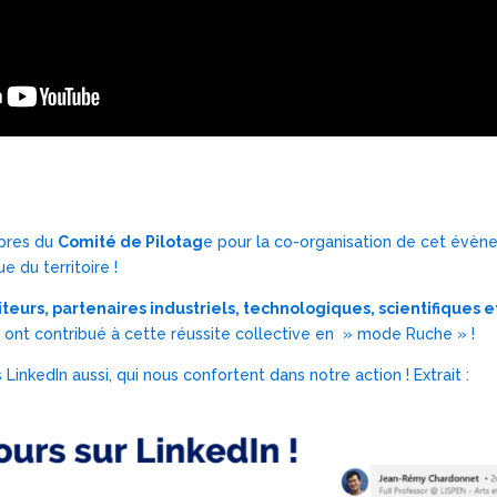
bres du
Comité de Pilotag
e pour la co-organisation de cet évène
 du territoire !
iteurs, partenaires industriels, technologiques, scientifiques et
i ont contribué à cette réussite collective en » mode Ruche » !
inkedIn aussi, qui nous confortent dans notre action ! Extrait :