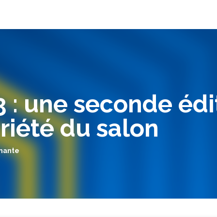
 : une seconde édi
oriété du salon
rmante