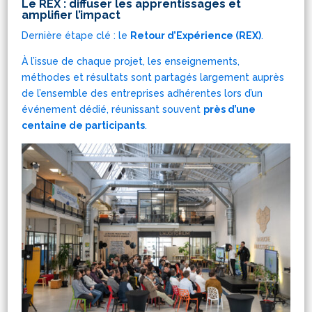
Le REX : diffuser les apprentissages et
amplifier l’impact
Dernière étape clé : le
Retour d’Expérience (REX)
.
À l’issue de chaque projet, les enseignements,
méthodes et résultats sont partagés largement auprès
de l’ensemble des entreprises adhérentes lors d’un
événement dédié, réunissant souvent
près d’une
centaine de participants
.